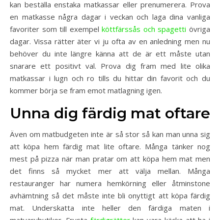
kan beställa enstaka matkassar eller prenumerera. Prova
en matkasse några dagar i veckan och laga dina vanliga
favoriter som till exempel
köttfärssås och spagetti
övriga
dagar. Vissa rätter äter vi ju ofta av en anledning men nu
behöver du inte längre känna att de är ett måste utan
snarare ett positivt val. Prova dig fram med lite olika
matkassar i lugn och ro tills du hittar din favorit och du
kommer börja se fram emot matlagning igen.
Unna dig färdig mat oftare
Även om matbudgeten inte är så stor så kan man unna sig
att köpa hem färdig mat lite oftare. Många tänker nog
mest på pizza när man pratar om att köpa hem mat men
det finns så mycket mer att välja mellan. Många
restauranger har numera hemkörning eller åtminstone
avhämtning så det måste inte bli onyttigt att köpa färdig
mat. Underskatta inte heller den färdiga maten i
matvarubutiker. Frysta
färdigrätter
kan vara käcka att ha i