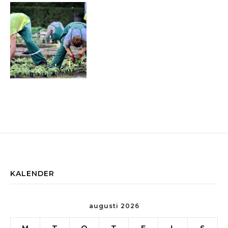
KALENDER
augusti 2026
M
T
O
T
F
L
S