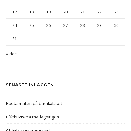
17
18
19
20
21
22
23
24
25
26
27
28
29
30
31
« dec
SENASTE INLÄGGEN
Bästa maten på barnkalaset
Effektivisera matlagningen
Ät hälsosammare mat