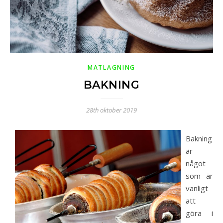
MATLAGNING
BAKNING
28th oktober 2019
Bakning
är
något
som är
vanligt
att
göra i